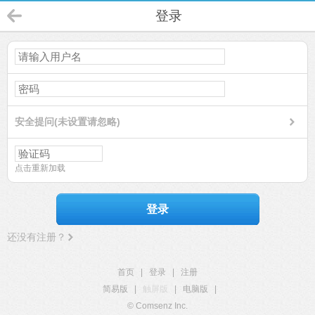
登录
安全提问(未设置请忽略)
点击重新加载
登录
还没有注册？
首页
|
登录
|
注册
简易版
|
触屏版
|
电脑版
|
© Comsenz Inc.