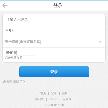
登录
安全提问(未设置请忽略)
点击重新加载
登录
还没有注册？
首页
|
登录
|
注册
简易版
|
触屏版
|
电脑版
|
© Comsenz Inc.