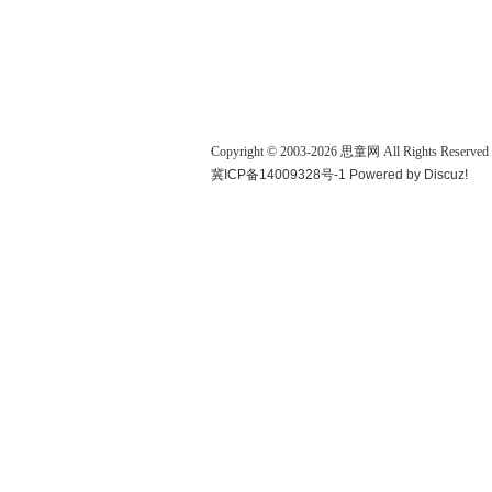
Copyright © 2003-
2026
思童网
All Rights Reserved
冀ICP备14009328号-1
Powered by
Discuz!