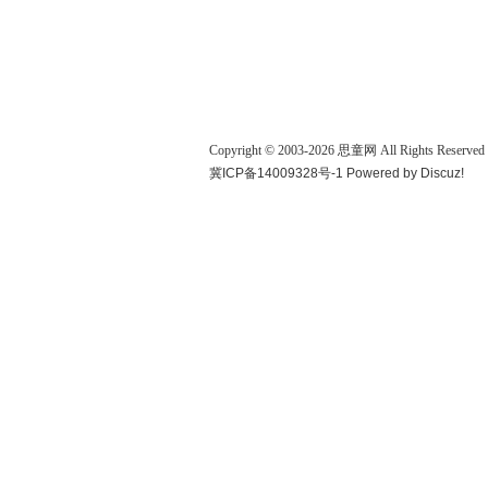
Copyright © 2003-
2026
思童网
All Rights Reserved
冀ICP备14009328号-1
Powered by
Discuz!