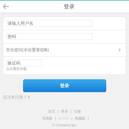
登录
安全提问(未设置请忽略)
点击重新加载
登录
还没有注册？
首页
|
登录
|
注册
简易版
|
触屏版
|
电脑版
|
© Comsenz Inc.