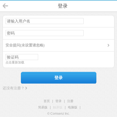
登录
安全提问(未设置请忽略)
点击重新加载
登录
还没有注册？
首页
|
登录
|
注册
简易版
|
触屏版
|
电脑版
|
© Comsenz Inc.