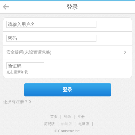
登录
安全提问(未设置请忽略)
点击重新加载
登录
还没有注册？
首页
|
登录
|
注册
简易版
|
触屏版
|
电脑版
|
© Comsenz Inc.