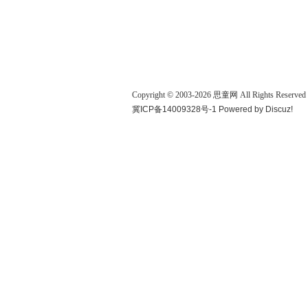
Copyright © 2003-
2026
思童网
All Rights Reserved
冀ICP备14009328号-1
Powered by
Discuz!