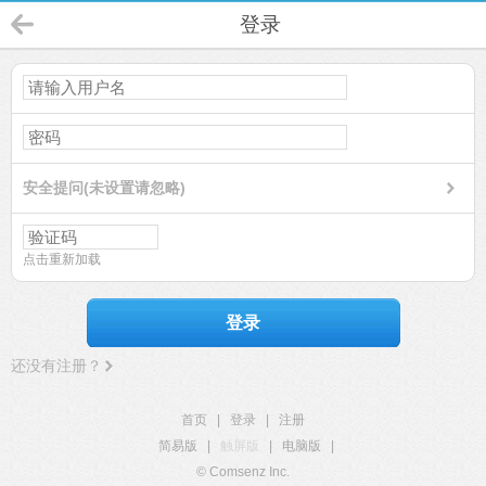
登录
安全提问(未设置请忽略)
点击重新加载
登录
还没有注册？
首页
|
登录
|
注册
简易版
|
触屏版
|
电脑版
|
© Comsenz Inc.