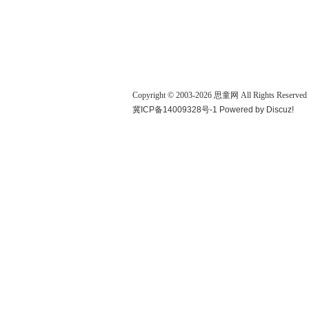
Copyright © 2003-
2026
思童网
All Rights Reserved
冀ICP备14009328号-1
Powered by
Discuz!