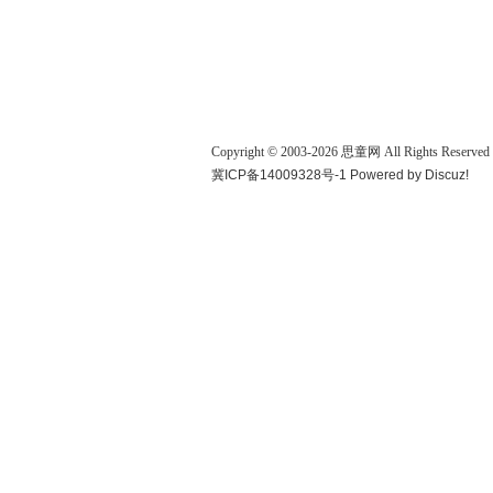
Copyright © 2003-
2026
思童网
All Rights Reserved
冀ICP备14009328号-1
Powered by
Discuz!