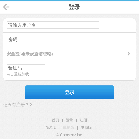
登录
安全提问(未设置请忽略)
点击重新加载
登录
还没有注册？
首页
|
登录
|
注册
简易版
|
触屏版
|
电脑版
|
© Comsenz Inc.