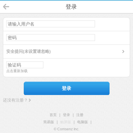
登录
安全提问(未设置请忽略)
点击重新加载
登录
还没有注册？
首页
|
登录
|
注册
简易版
|
触屏版
|
电脑版
|
© Comsenz Inc.