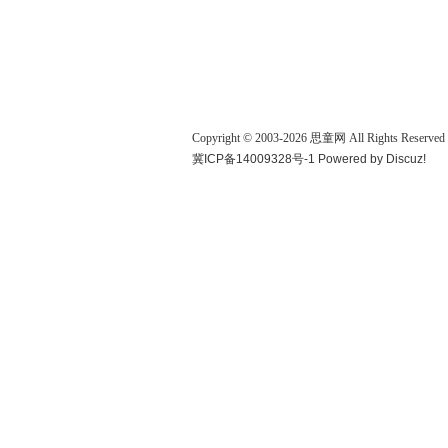
Copyright © 2003-
2026
思童网
All Rights Reserved
冀ICP备14009328号-1
Powered by
Discuz!