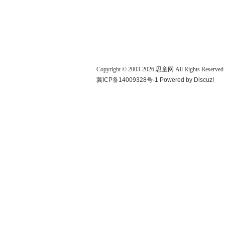
Copyright © 2003-
2026
思童网
All Rights Reserved
冀ICP备14009328号-1
Powered by
Discuz!