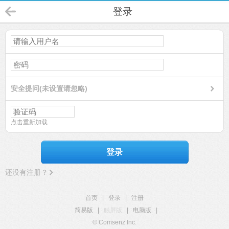
登录
安全提问(未设置请忽略)
点击重新加载
登录
还没有注册？
首页
|
登录
|
注册
简易版
|
触屏版
|
电脑版
|
© Comsenz Inc.