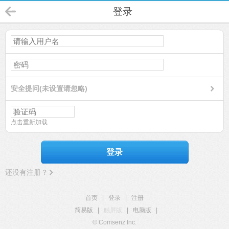
登录
安全提问(未设置请忽略)
点击重新加载
登录
还没有注册？
首页
|
登录
|
注册
简易版
|
触屏版
|
电脑版
|
© Comsenz Inc.