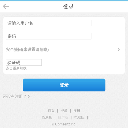
登录
安全提问(未设置请忽略)
点击重新加载
登录
还没有注册？
首页
|
登录
|
注册
简易版
|
触屏版
|
电脑版
|
© Comsenz Inc.