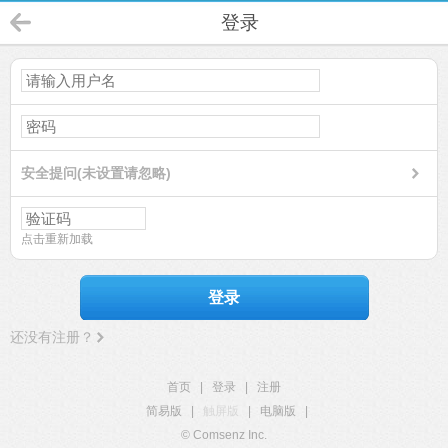
登录
安全提问(未设置请忽略)
点击重新加载
登录
还没有注册？
首页
|
登录
|
注册
简易版
|
触屏版
|
电脑版
|
© Comsenz Inc.