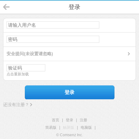
登录
安全提问(未设置请忽略)
点击重新加载
登录
还没有注册？
首页
|
登录
|
注册
简易版
|
触屏版
|
电脑版
|
© Comsenz Inc.