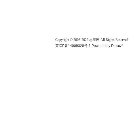
Copyright © 2003-
2026
思童网
All Rights Reserved
冀ICP备14009328号-1
Powered by
Discuz!