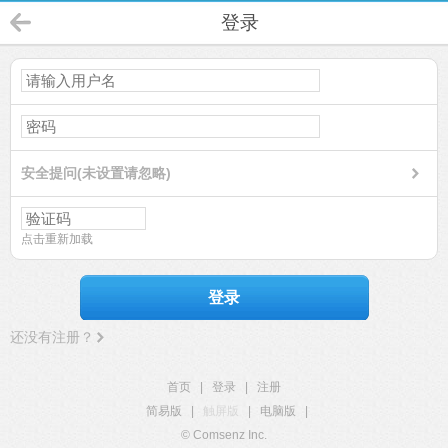
登录
安全提问(未设置请忽略)
点击重新加载
登录
还没有注册？
首页
|
登录
|
注册
简易版
|
触屏版
|
电脑版
|
© Comsenz Inc.