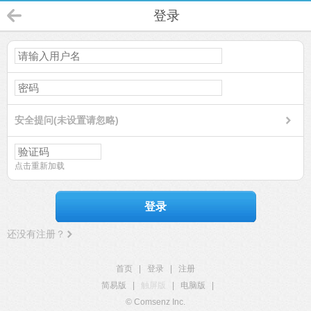
登录
安全提问(未设置请忽略)
点击重新加载
登录
还没有注册？
首页
|
登录
|
注册
简易版
|
触屏版
|
电脑版
|
© Comsenz Inc.