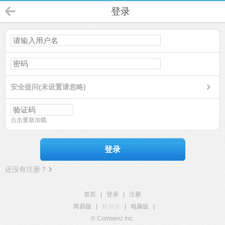
登录
安全提问(未设置请忽略)
点击重新加载
登录
还没有注册？
首页
|
登录
|
注册
简易版
|
触屏版
|
电脑版
|
© Comsenz Inc.