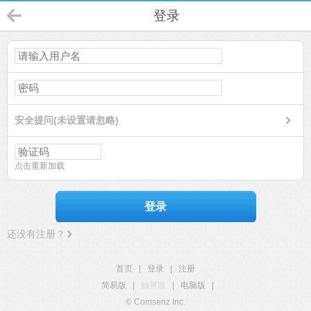
登录
安全提问(未设置请忽略)
点击重新加载
登录
还没有注册？
首页
|
登录
|
注册
简易版
|
触屏版
|
电脑版
|
© Comsenz Inc.