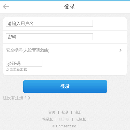
登录
安全提问(未设置请忽略)
点击重新加载
登录
还没有注册？
首页
|
登录
|
注册
简易版
|
触屏版
|
电脑版
|
© Comsenz Inc.