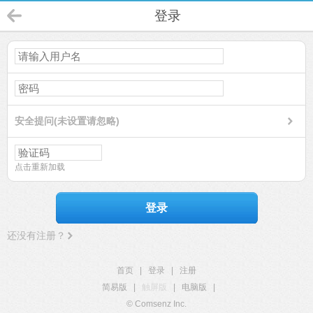
登录
安全提问(未设置请忽略)
点击重新加载
登录
还没有注册？
首页
|
登录
|
注册
简易版
|
触屏版
|
电脑版
|
© Comsenz Inc.