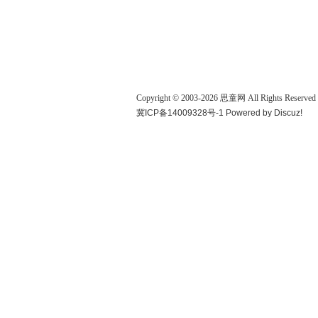
Copyright © 2003-
2026
思童网
All Rights Reserved
冀ICP备14009328号-1
Powered by
Discuz!