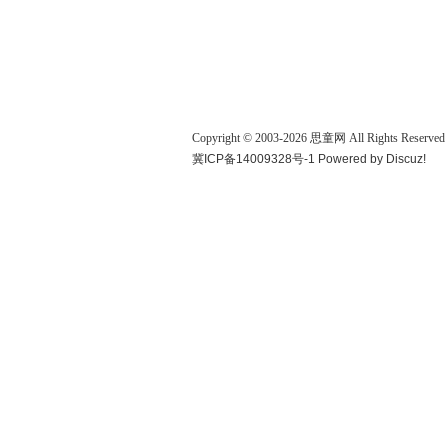
Copyright © 2003-
2026
思童网
All Rights Reserved
冀ICP备14009328号-1
Powered by
Discuz!