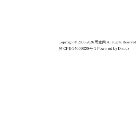
Copyright © 2003-
2026
思童网
All Rights Reserved
冀ICP备14009328号-1
Powered by
Discuz!