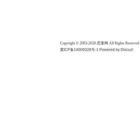
Copyright © 2003-
2026
思童网
All Rights Reserved
冀ICP备14009328号-1
Powered by
Discuz!