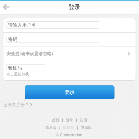
登录
安全提问(未设置请忽略)
点击重新加载
登录
还没有注册？
首页
|
登录
|
注册
简易版
|
触屏版
|
电脑版
|
© Comsenz Inc.