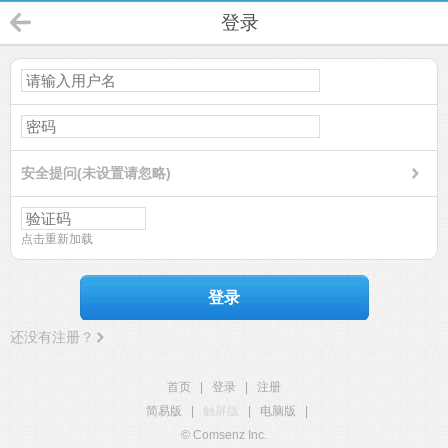
登录
安全提问(未设置请忽略)
点击重新加载
登录
还没有注册？
首页
|
登录
|
注册
简易版
|
触屏版
|
电脑版
|
© Comsenz Inc.