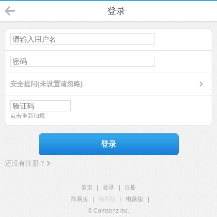
登录
安全提问(未设置请忽略)
点击重新加载
登录
还没有注册？
首页
|
登录
|
注册
简易版
|
触屏版
|
电脑版
|
© Comsenz Inc.