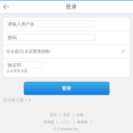
登录
安全提问(未设置请忽略)
点击重新加载
登录
还没有注册？
首页
|
登录
|
注册
简易版
|
触屏版
|
电脑版
|
© Comsenz Inc.