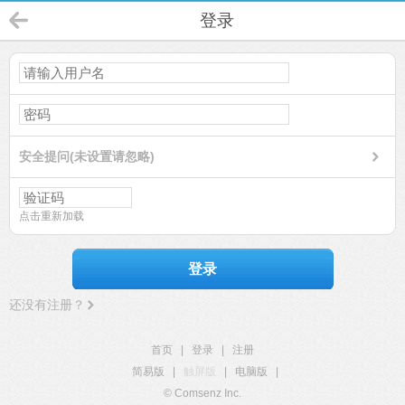
登录
安全提问(未设置请忽略)
点击重新加载
登录
还没有注册？
首页
|
登录
|
注册
简易版
|
触屏版
|
电脑版
|
© Comsenz Inc.