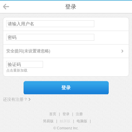
登录
安全提问(未设置请忽略)
点击重新加载
登录
还没有注册？
首页
|
登录
|
注册
简易版
|
触屏版
|
电脑版
|
© Comsenz Inc.