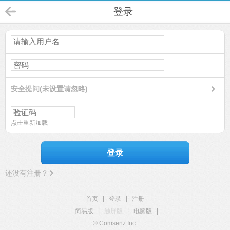
登录
安全提问(未设置请忽略)
点击重新加载
登录
还没有注册？
首页
|
登录
|
注册
简易版
|
触屏版
|
电脑版
|
© Comsenz Inc.