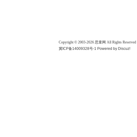
Copyright © 2003-
2026
思童网
All Rights Reserved
冀ICP备14009328号-1
Powered by
Discuz!