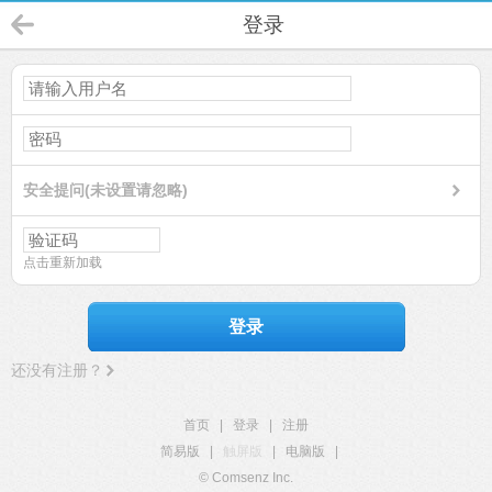
登录
安全提问(未设置请忽略)
点击重新加载
登录
还没有注册？
首页
|
登录
|
注册
简易版
|
触屏版
|
电脑版
|
© Comsenz Inc.