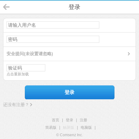
登录
安全提问(未设置请忽略)
点击重新加载
登录
还没有注册？
首页
|
登录
|
注册
简易版
|
触屏版
|
电脑版
|
© Comsenz Inc.