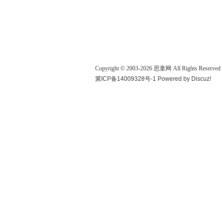
Copyright © 2003-
2026
思童网
All Rights Reserved
冀ICP备14009328号-1
Powered by
Discuz!