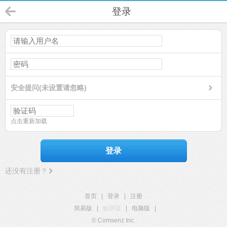
登录
安全提问(未设置请忽略)
点击重新加载
登录
还没有注册？
首页
|
登录
|
注册
简易版
|
触屏版
|
电脑版
|
© Comsenz Inc.