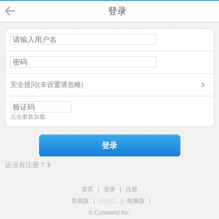
登录
安全提问(未设置请忽略)
点击重新加载
登录
还没有注册？
首页
|
登录
|
注册
简易版
|
触屏版
|
电脑版
|
© Comsenz Inc.