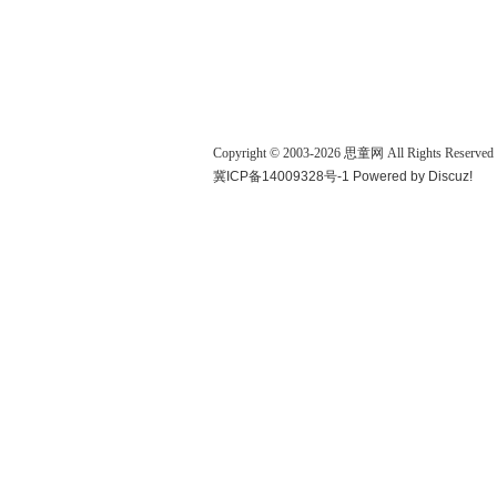
Copyright © 2003-
2026
思童网
All Rights Reserved
冀ICP备14009328号-1
Powered by
Discuz!