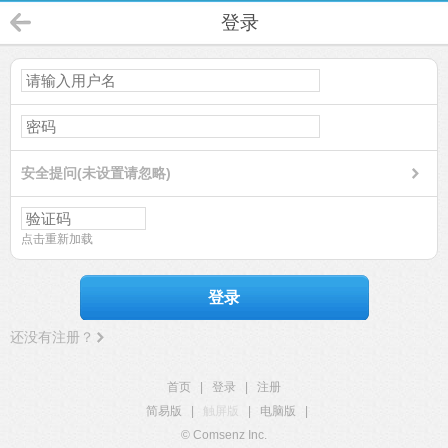
登录
安全提问(未设置请忽略)
点击重新加载
登录
还没有注册？
首页
|
登录
|
注册
简易版
|
触屏版
|
电脑版
|
© Comsenz Inc.