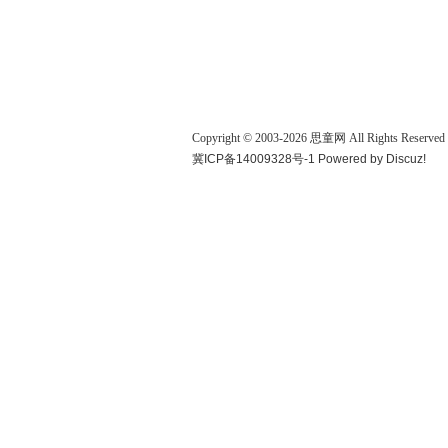
Copyright © 2003-
2026
思童网
All Rights Reserved
冀ICP备14009328号-1
Powered by
Discuz!