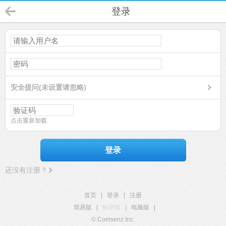
登录
安全提问(未设置请忽略)
点击重新加载
登录
还没有注册？
首页
|
登录
|
注册
简易版
|
触屏版
|
电脑版
|
© Comsenz Inc.