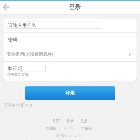
登录
安全提问(未设置请忽略)
点击重新加载
登录
还没有注册？
首页
|
登录
|
注册
简易版
|
触屏版
|
电脑版
|
© Comsenz Inc.