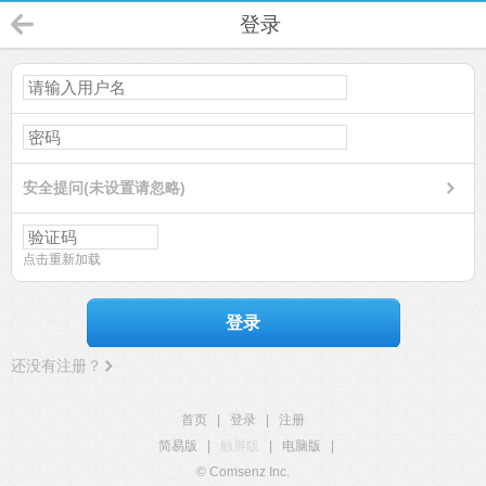
登录
安全提问(未设置请忽略)
点击重新加载
登录
还没有注册？
首页
|
登录
|
注册
简易版
|
触屏版
|
电脑版
|
© Comsenz Inc.